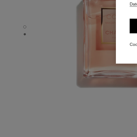
Dat
COCO MADEMOISELLE - Standardansicht
COCO MADEMOISELLE - Alternative Ansicht 1
Coo