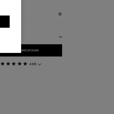
GBAR
 WARENKORB HINZUFÜGEN
4.9/5