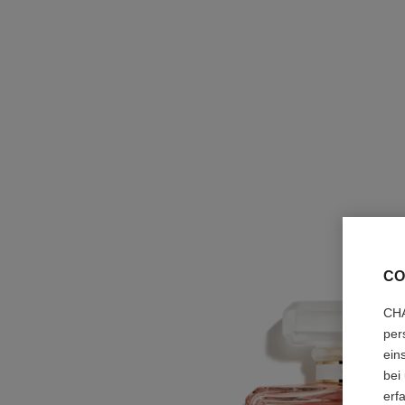
CO
CHA
per
ein
bei
erf