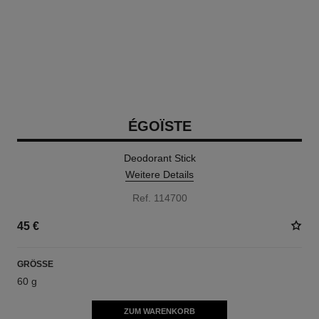
ÉGOÏSTE
Deodorant Stick
Weitere Details
Ref. 114700
45 €
GRÖSSE
60 g
ZUM WARENKORB