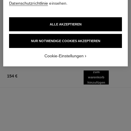
Datenschutzrichtlinie
einsehen.
ALLE AKZEPTIEREN
la crème main
bleu de chanel
Nährt – Pflegt Geschmeidig –
2-in-1 Reinigungsgel
Schenkt Leuchtkraft
Ref. 107970
NUR NOTWENDIGE COOKIES AKZEPTIEREN
62 €
Ref. 133850
60 €
Zum Warenkorb hinzufügen
Zum Warenkorb hinzufügen
Cookie-Einstellungen
zum
154 €
warenkorb
hinzufügen