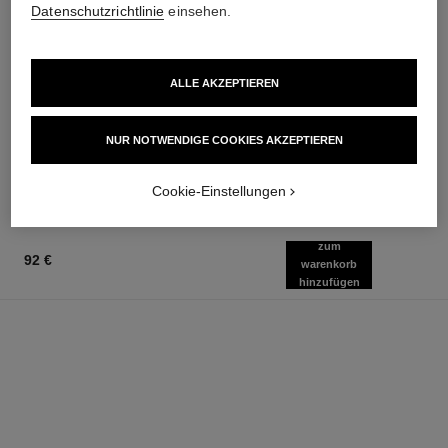
Datenschutzrichtlinie
einsehen.
ALLE AKZEPTIEREN
la crème main
bleu de chanel
Nährt – Pflegt Geschmeidig –
2-in-1 Reinigungsgel
Schenkt Leuchtkraft
Ref. 107970
NUR NOTWENDIGE COOKIES AKZEPTIEREN
62 €
Ref. 133850
60 €
Zum Warenkorb hinzufügen
Zum Warenkorb hinzufügen
Cookie-Einstellungen
zum
92 €
warenkorb
hinzufügen