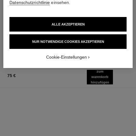
Datenschutzrichtlinie
einsehen.
bleu de chanel
bleu de chanel
ALLE AKZEPTIEREN
Parfümierte Haarpflege
3-in-1 Feuchtigkeitspflege
Ref. 107980
Ref. 107580
92 €
75 €
NUR NOTWENDIGE COOKIES AKZEPTIEREN
Zum Warenkorb hinzufügen
Zum Warenkorb hinzufügen
Cookie-Einstellungen
zum
75 €
warenkorb
hinzufügen