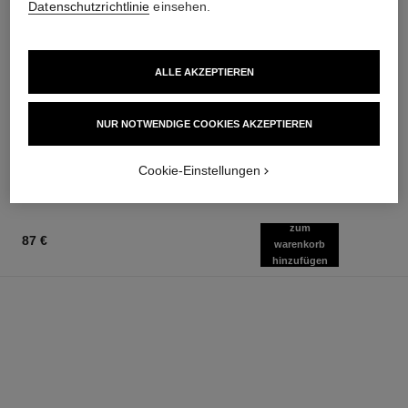
Datenschutzrichtlinie
einsehen.
n°5
n°5
ALLE AKZEPTIEREN
On Hand Cream
Parfümiertes Spray für das
Ref. 105580
Haar
60 €
Ref. 105798
NUR NOTWENDIGE COOKIES AKZEPTIEREN
72 €
Zum Warenkorb hinzufügen
Zum Warenkorb hinzufügen
Cookie-Einstellungen
zum
87 €
warenkorb
hinzufügen