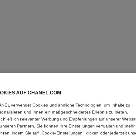
OKIES AUF CHANEL.COM
PARIS - 
NEL verwendet Cookies und ähnliche Technologien, um Inhalte zu
sonalisieren und Ihnen ein maßgeschneidertes Erlebnis zu bieten,
Les Eaux de Chane
schließlich relevanter Werbung und Empfehlungen auf unserer Websi
Weitere Details
 unseren Partnern. Sie können Ihre Einstellungen verwalten und mehr
ahren, indem Sie auf „Cookie-Einstellungen“ klicken oder jederzeit uns
Ref. 102600