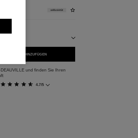
exklusivität
GBAR
 WARENKORB HINZUFÜGEN
-DEAUVILLE und finden Sie Ihren
ft
4.7/5