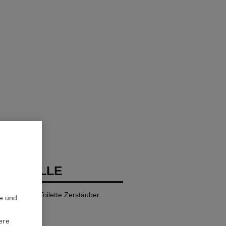
DEAUVILLE
l – Eau de Toilette Zerstäuber
te und
ere