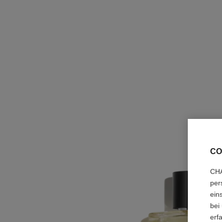
CO
CHA
per
ein
bei
erf