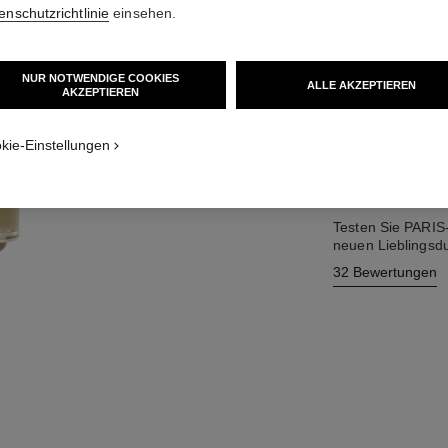
enschutzrichtlinie
einsehen.
115 €
NUR NOTWENDIGE COOKIES
ALLE AKZEPTIEREN
2 GRÖSSEN VERFÜ
AKZEPTIEREN
50 ml
kie-Einstellungen
ZUM
Testen Sie PARIS
neuen Lieblingsdu
32 Bewertungen