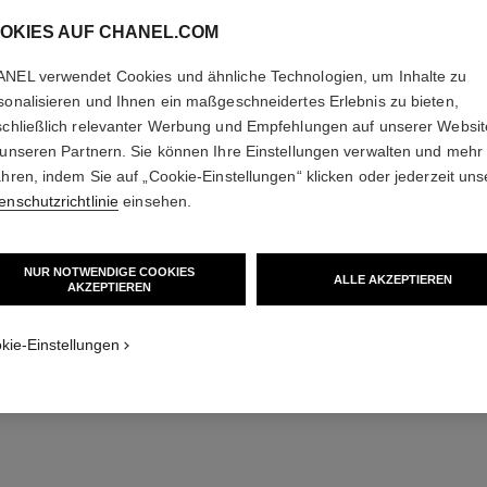
OKIES AUF CHANEL.COM
NEL verwendet Cookies und ähnliche Technologien, um Inhalte zu
sonalisieren und Ihnen ein maßgeschneidertes Erlebnis zu bieten,
schließlich relevanter Werbung und Empfehlungen auf unserer Websi
 unseren Partnern. Sie können Ihre Einstellungen verwalten und mehr
chance
ahren, indem Sie auf „Cookie-Einstellungen“ klicken oder jederzeit uns
tte
Parfümiertes Spray für das Haar
Twist 
enschutzrichtlinie
einsehen.
Ref. 126990
Ref. 12611
72 €
Zum Warenkorb hinzufügen
NUR NOTWENDIGE COOKIES
ALLE AKZEPTIEREN
AKZEPTIEREN
kie-Einstellungen