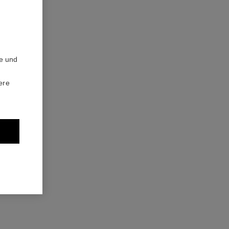
te und
chance
ere
and Spray Nachfüllset – Eau de Toilette
0
107 €
Zum Warenkorb hinzufügen