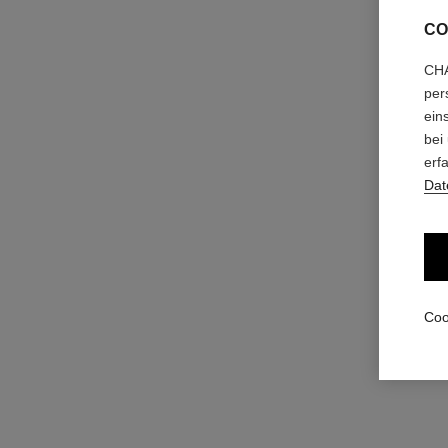
CO
CHA
per
ein
bei
chance
erf
Twist and Spray Nachfüllbarer Flakon – Eau de Toile
Dat
Ref. 126100
127 €
Zum Warenkorb hinzufügen
Coo