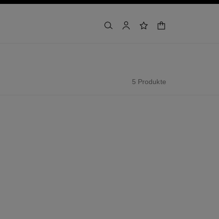
warenkorb
suchen
konto
wunschliste
5 Produkte