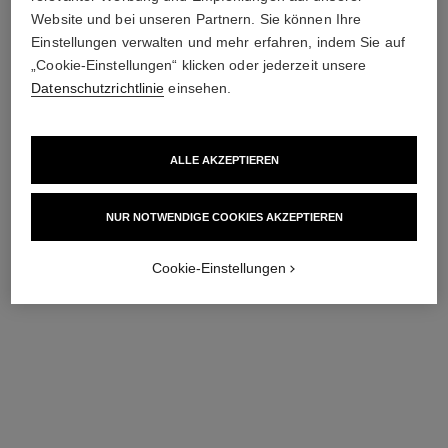
Website und bei unseren Partnern. Sie können Ihre
Einstellungen verwalten und mehr erfahren, indem Sie auf
„Cookie-Einstellungen“ klicken oder jederzeit unsere
n°5
n°5
Datenschutzrichtlinie
einsehen.
Duschgel
Hydratisierende
Ref. 105765
Körperemulsion
60 €
Ref. 105748
70 €
ALLE AKZEPTIEREN
Zum Warenkorb hinzufügen
Zum Warenkorb hinzufügen
NUR NOTWENDIGE COOKIES AKZEPTIEREN
Cookie-Einstellungen