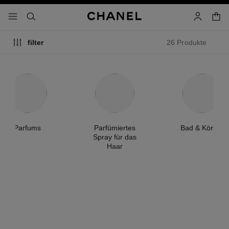
chkontrast aktiviert
waren
menü - hauptnavigation
- hauptnavigation
suchen
konto
26 Produkte
filter
Parfums
Parfümiertes
Bad & Körper
Spray für das
Haar
exklusivität