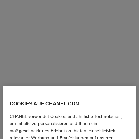
n°5
n°5
Das Körperöl
Parfümiertes Spray für das
Ref. 105820
Haar
130 €
Ref. 105798
72 €
Zum Warenkorb hinzufügen
Zum Warenkorb hinzufügen
COOKIES AUF CHANEL.COM
CHANEL verwendet Cookies und ähnliche Technologien,
um Inhalte zu personalisieren und Ihnen ein
maßgeschneidertes Erlebnis zu bieten, einschließlich
relevanter Werbung und Empfehlungen auf unserer