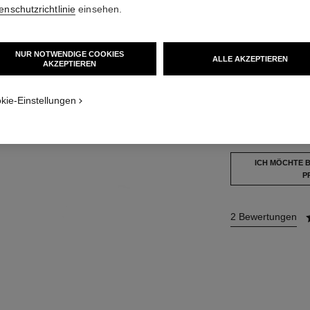
enschutzrichtlinie
einsehen.
44 €
NUR NOTWENDIGE COOKIES
ALLE AKZEPTIEREN
9 NUANCEN VERF
AKZEPTIEREN
t 1
legenden Textur
162 - BRUN 
kie-Einstellungen
Dieses Produkt ist
a
ICH MÖCHTE 
P
2 Bewertungen