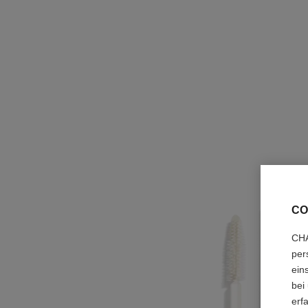
CO
CHA
per
ein
bei
erf