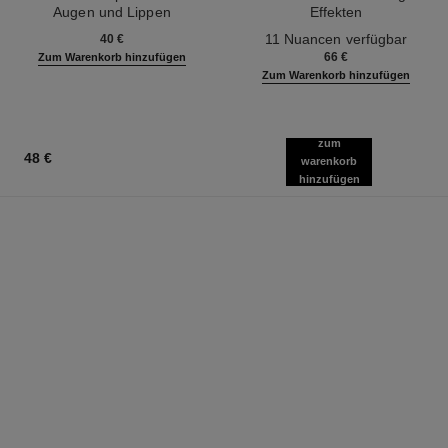
Augen und Lippen
Effekten
Ref. 133270
Ref. 164268
11 Nuancen verfügbar
40 €
66 €
Zum Warenkorb hinzufügen
Zum Warenkorb hinzufügen
zum
48 €
warenkorb
hinzufügen