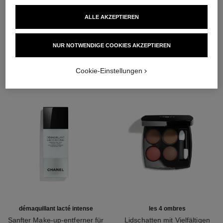
ALLE AKZEPTIEREN
DIE PERFEKTE KOMBINATION
NUR NOTWENDIGE COOKIES AKZEPTIEREN
Cookie-Einstellungen
démaquillant lacté intense
les 4 ombres
Sanfter Make-up-entferner für
Lidschatten mit Vielfältigen