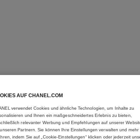
OKIES AUF CHANEL.COM
STYLO Y
NEL verwendet Cookies und ähnliche Technologien, um Inhalte zu
Eyeliner und Kaja
sonalisieren und Ihnen ein maßgeschneidertes Erlebnis zu bieten,
Weitere Details
schließlich relevanter Werbung und Empfehlungen auf unserer Websi
 unseren Partnern. Sie können Ihre Einstellungen verwalten und mehr
Ref. 187056
ahren, indem Sie auf „Cookie-Einstellungen“ klicken oder jederzeit uns