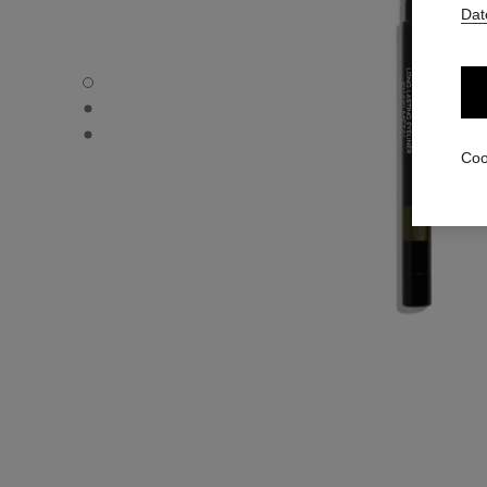
Dat
STYLO YEUX WATERPROOF - Standardansicht
STYLO YEUX WATERPROOF - Alternative Ansicht 1
STYLO YEUX WATERPROOF - Ansicht der grundlegenden 
Coo