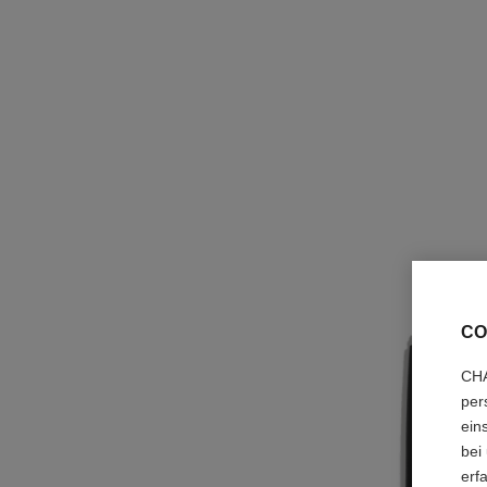
CO
CHA
per
ein
bei
erf