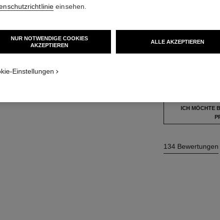
33 €
enschutzrichtlinie
einsehen.
15 NUANCEN VER
NUR NOTWENDIGE COOKIES
ALLE AKZEPTIEREN
AKZEPTIEREN
Textur
56 - KHAKI M
kie-Einstellungen
Dieses Produkt ist
a
ICH MÖCHTE 
P
134 Bewertungen