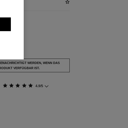
FÜGBAR
ÉTAL
usverkauft.
BENACHRICHTIGT WERDEN, WENN DAS
RODUKT VERFÜGBAR IST.
4.9/5