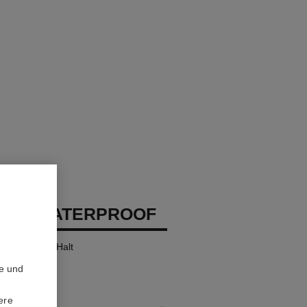
EUX WATERPROOF
l mit Langem Halt
te und
ere