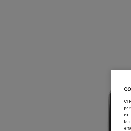
CO
CHA
per
ein
bei
erf