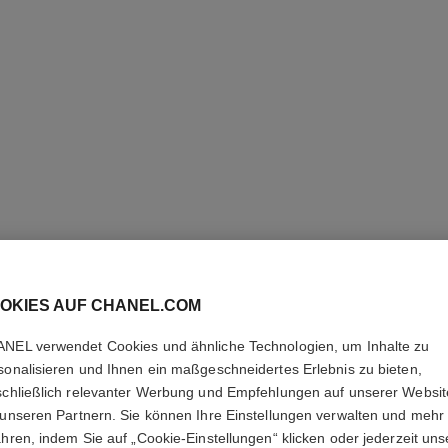
OKIES AUF CHANEL.COM
STYLO Y
NEL verwendet Cookies und ähnliche Technologien, um Inhalte zu
sonalisieren und Ihnen ein maßgeschneidertes Erlebnis zu bieten,
Eyeliner und Kaja
schließlich relevanter Werbung und Empfehlungen auf unserer Websi
Weitere Details
 unseren Partnern. Sie können Ihre Einstellungen verwalten und mehr
Ref. 187054
ahren, indem Sie auf „Cookie-Einstellungen“ klicken oder jederzeit uns