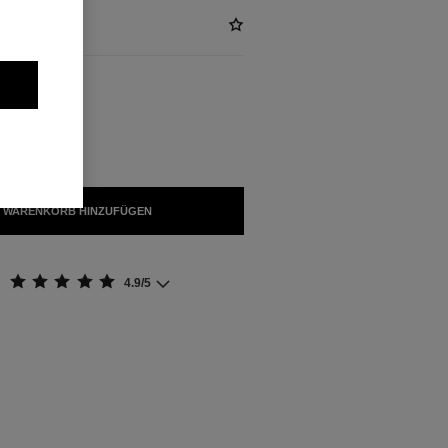
FÜGBAR
IVRÉ
 WARENKORB HINZUFÜGEN
4.9/5