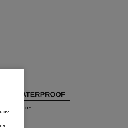
EUX WATERPROOF
l mit Langem Halt
te und
ere