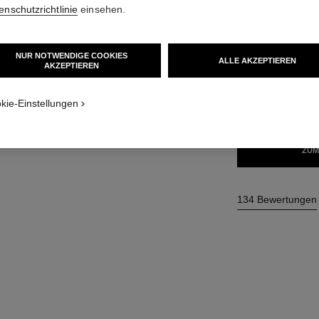
enschutzrichtlinie
einsehen.
33 €
NUR NOTWENDIGE COOKIES
ALLE AKZEPTIEREN
15 NUANCEN VER
AKZEPTIEREN
Textur
54 - ROSE CU
kie-Einstellungen
ZUM
134 Bewertungen