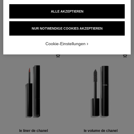
ALLE AKZEPTIEREN
NUR NOTWENDIGE COOKIES AKZEPTIEREN
DIE PERFEKTE KOMBINATION
Cookie-Einstellungen
le liner de chanel
le volume de chanel