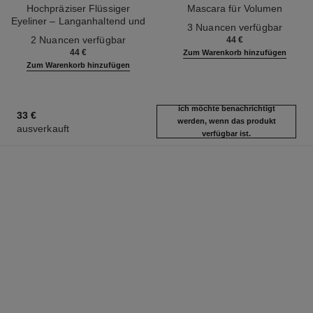
Hochpräziser Flüssiger
Mascara für Volumen
Eyeliner ‒ Langanhaltend und
Ref. 191410
3 Nuancen verfügbar
Ref. 187542
Wasserfest
2 Nuancen verfügbar
44 €
44 €
Zum Warenkorb hinzufügen
Zum Warenkorb hinzufügen
ich möchte benachrichtigt
33 €
werden, wenn das produkt
ausverkauft
verfügbar ist.