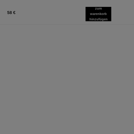
zum
58 €
warenkorb
hinzufügen