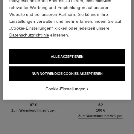
maßgeschneidertes Erlebnis zu bieten, einschließlich
relevanter Werbung und Empfehlungen auf unserer
Website und bei unseren Partnern. Sie können Ihre
Einstellungen verwalten und mehr erfahren, indem Sie auf
„Cookie-Einstellungen“ klicken oder jederzeit unsere
Datenschutzrichtlinie
einsehen.
ALLE AKZEPTIEREN
NUR NOTWENDIGE COOKIES AKZEPTIEREN
chance eau splendide
hydra beauty micro sérum
Cookie-Einstellungen
Eau de Parfum Zerstäuber
Feuchtigkeitsspendend
Ref. 136220
Ausgleichend Aufpolsternd
ab
Ref. 133325
ab
87 €
100 €
Zum Warenkorb hinzufügen
Zum Warenkorb hinzufügen