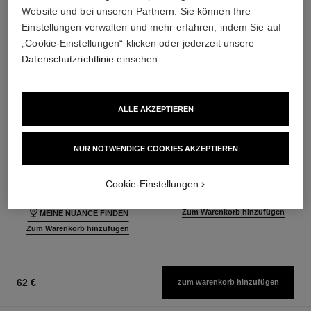
Website und bei unseren Partnern. Sie können Ihre
Einstellungen verwalten und mehr erfahren, indem Sie auf
„Cookie-Einstellungen“ klicken oder jederzeit unsere
Datenschutzrichtlinie
einsehen.
ALLE AKZEPTIEREN
les beiges foundation
les beiges lidschatten-palette
NUR NOTWENDIGE COOKIES AKZEPTIEREN
Feuchtigkeitsspendende
Lidschatten-palette für einen
Foundation mit Langem Halt für
Natürlichen Look
Ref. 184720
einen Natürlich Frischen Teint
Ref. 184189
Cookie-Einstellungen
42 Nuancen verfügbar
6 Nuancen verfügbar
62 €
71 €
Zum Warenkorb hinzufügen
MEINE NUANCE FINDEN
Zum Warenkorb hinzufügen
62 €
zum warenkorb hinzufügen