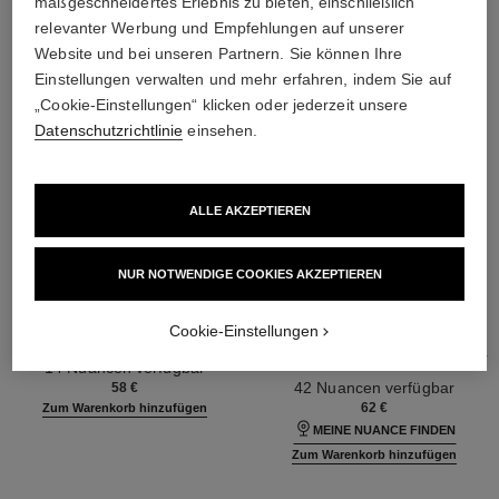
maßgeschneidertes Erlebnis zu bieten, einschließlich
relevanter Werbung und Empfehlungen auf unserer
Website und bei unseren Partnern. Sie können Ihre
Einstellungen verwalten und mehr erfahren, indem Sie auf
„Cookie-Einstellungen“ klicken oder jederzeit unsere
Datenschutzrichtlinie
einsehen.
ALLE AKZEPTIEREN
NUR NOTWENDIGE COOKIES AKZEPTIEREN
les beiges
les beiges foundation
Cookie-Einstellungen
Poudre Belle Mine Naturelle
Feuchtigkeitsspendende
Ref. 185872
Foundation mit Langem Halt für
14 Nuancen verfügbar
Ref. 184720
einen Natürlich Frischen Teint
42 Nuancen verfügbar
58 €
62 €
Zum Warenkorb hinzufügen
MEINE NUANCE FINDEN
Zum Warenkorb hinzufügen