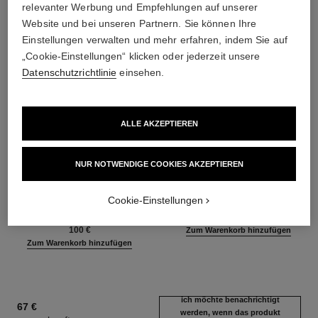
relevanter Werbung und Empfehlungen auf unserer
Website und bei unseren Partnern. Sie können Ihre
Einstellungen verwalten und mehr erfahren, indem Sie auf
„Cookie-Einstellungen“ klicken oder jederzeit unsere
Datenschutzrichtlinie
einsehen.
ALLE AKZEPTIEREN
NUR NOTWENDIGE COOKIES AKZEPTIEREN
hydra beauty micro sérum
coco mademoiselle
Feuchtigkeitsspendend
Eau de Parfum Zerstäuber
Ausgleichend Aufpolsternd
Ref. 116520
Cookie-Einstellungen
ab
Ref. 133325
ab
87 €
100 €
Zum Warenkorb hinzufügen
Zum Warenkorb hinzufügen
ich möchte benachrichtigt
67 €
werden, wenn das produkt