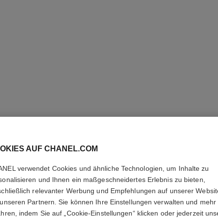
LES BEI
OKIES AUF CHANEL.COM
Feuchtigkeitsspe
NEL verwendet Cookies und ähnliche Technologien, um Inhalte zu
für einen Natürlic
sonalisieren und Ihnen ein maßgeschneidertes Erlebnis zu bieten,
Weitere Details
schließlich relevanter Werbung und Empfehlungen auf unserer Websi
Ref. 184782
 unseren Partnern. Sie können Ihre Einstellungen verwalten und mehr
ahren, indem Sie auf „Cookie-Einstellungen“ klicken oder jederzeit uns
62 €