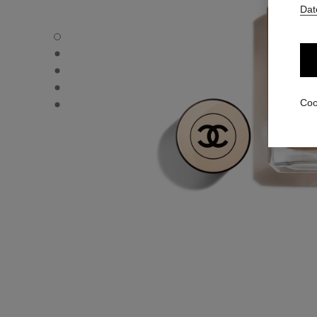
Dat
LES BEIGES FOUNDATION - Standardansicht
LES BEIGES FOUNDATION - Alternative Ansicht 1
LES BEIGES FOUNDATION - Ansicht der grundlegenden T
LES BEIGES FOUNDATION - product.packShot.APPLICA
LES BEIGES FOUNDATION - product.packShot.APPLICA
Coo