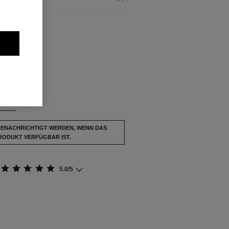
FÜGBAR
usverkauft.
INDEN
BENACHRICHTIGT WERDEN, WENN DAS
RODUKT VERFÜGBAR IST.
5.0/5