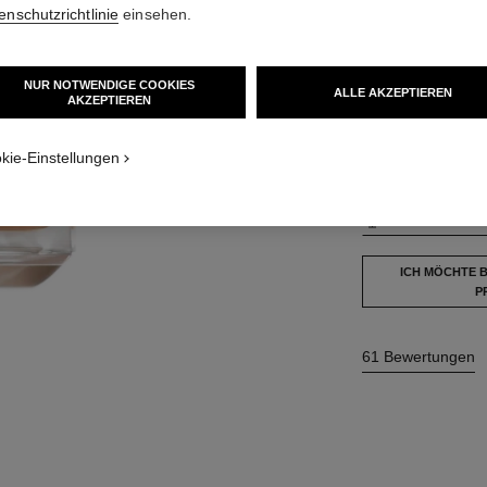
enschutzrichtlinie
einsehen.
42 NUANCEN VER
NUR NOTWENDIGE COOKIES
ALLE AKZEPTIEREN
AKZEPTIEREN
extur
B110
TION_VISUAL_1
TION_VISUAL_2
kie-Einstellungen
Dieses Produkt ist
a
MEINE NUANCE F
ICH MÖCHTE 
P
61 Bewertungen