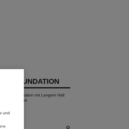
GES FOUNDATION
ndende Foundation mit Langem Halt
h Frischen Teint
te und
ere