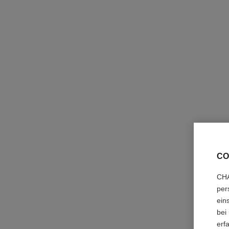
CO
CHA
per
ein
bei
erf