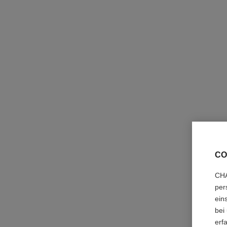
CO
CHA
per
ein
bei
erf