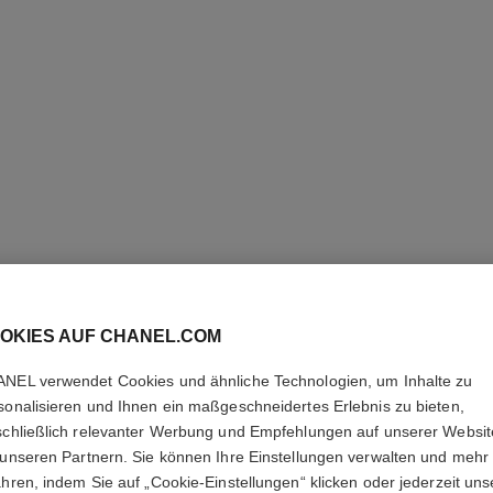
LES BEI
OKIES AUF CHANEL.COM
Feuchtigkeitsspe
für einen Natürlic
NEL verwendet Cookies und ähnliche Technologien, um Inhalte zu
Weitere Details
sonalisieren und Ihnen ein maßgeschneidertes Erlebnis zu bieten,
schließlich relevanter Werbung und Empfehlungen auf unserer Websi
Ref. 184772
 unseren Partnern. Sie können Ihre Einstellungen verwalten und mehr
ahren, indem Sie auf „Cookie-Einstellungen“ klicken oder jederzeit uns
62 €