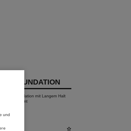
GES FOUNDATION
ndende Foundation mit Langem Halt
h Frischen Teint
te und
ere