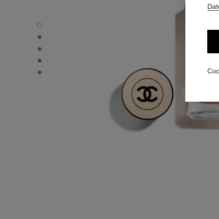
Dat
LES BEIGES FOUNDATION - Standardansicht
LES BEIGES FOUNDATION - Alternative Ansicht 1
LES BEIGES FOUNDATION - Ansicht der grundlegenden T
LES BEIGES FOUNDATION - product.packShot.APPLICA
LES BEIGES FOUNDATION - product.packShot.APPLICA
Coo