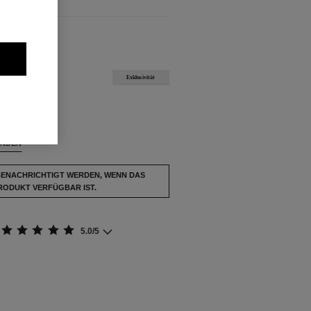
FÜGBAR
Exklusivität
usverkauft.
INDEN
BENACHRICHTIGT WERDEN, WENN DAS
RODUKT VERFÜGBAR IST.
5.0/5