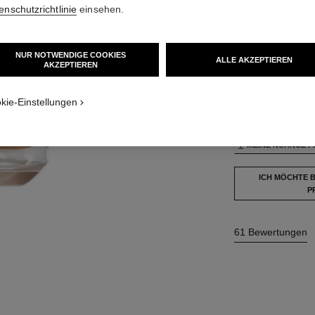
enschutzrichtlinie
einsehen.
42 NUANCEN VER
NUR NOTWENDIGE COOKIES
ALLE AKZEPTIEREN
AKZEPTIEREN
extur
BR122
TION_VISUAL_1
TION_VISUAL_2
kie-Einstellungen
Dieses Produkt ist
a
MEINE NUANCE F
ICH MÖCHTE 
P
61 Bewertungen