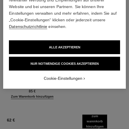
relevanter Werbung und Empfehlungen auf unserer
Website und bei unseren Partnern. Sie können Ihre
Einstellungen verwalten und mehr erfahren, indem Sie auf
„Cookie-Einstellungen“ klicken oder jederzeit unsere
Datenschutzrichtlinie
einsehen.
ALLE AKZEPTIEREN
les beiges poudre belle mine
les beiges
NUR NOTWENDIGE COOKIES AKZEPTIEREN
ensoleillée
Poudre Belle Mine Naturelle
Harmonie Aus Drei Pudern für
Ref. 185872
14 Nuancen verfügbar
einen Frischen Teint, Bronzing-
Cookie-Einstellungen
58 €
Ref. 186362
puder, Rouge und Highlighter.
5 Nuancen verfügbar
Zum Warenkorb hinzufügen
Gesicht, Hals und Dekolleté.
85 €
Xxl-tiegel
Zum Warenkorb hinzufügen
zum
62 €
warenkorb
hinzufügen