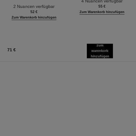
4 Nuancen verfügbar
Ref. 186330
Gesicht und Körper
2 Nuancen verfügbar
55 €
52 €
Zum Warenkorb hinzufügen
Zum Warenkorb hinzufügen
zum
71 €
warenkorb
hinzufügen