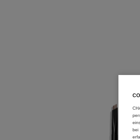
CO
CHA
per
ein
bei
erf