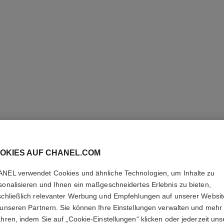
STYLO S
OKIES AUF CHANEL.COM
WATERP
NEL verwendet Cookies und ähnliche Technologien, um Inhalte zu
sonalisieren und Ihnen ein maßgeschneidertes Erlebnis zu bieten,
Augenbrauenstift,
schließlich relevanter Werbung und Empfehlungen auf unserer Websi
Weitere Details
 unseren Partnern. Sie können Ihre Einstellungen verwalten und mehr
Ref. 183808
ahren, indem Sie auf „Cookie-Einstellungen“ klicken oder jederzeit uns