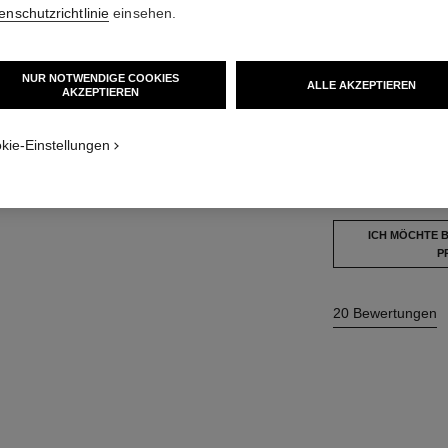
enschutzrichtlinie
einsehen.
44 €
NUR NOTWENDIGE COOKIES
ALLE AKZEPTIEREN
9 NUANCEN VERF
AKZEPTIEREN
nden Textur
808 - BRUN C
kie-Einstellungen
Dieses Produkt ist
a
ICH MÖCHTE 
P
20 Bewertungen