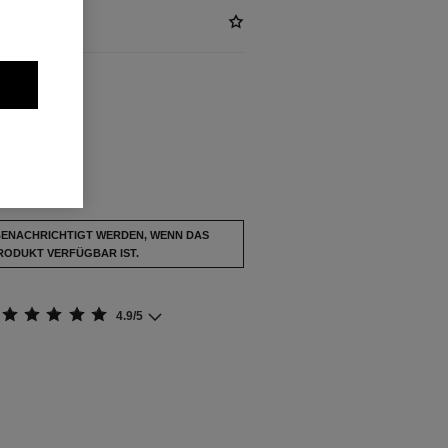
ÜGBAR
LAIR
usverkauft.
BENACHRICHTIGT WERDEN, WENN DAS
RODUKT VERFÜGBAR IST.
4.9/5