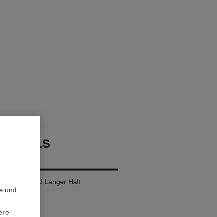
OURCILS
ROOF
 Definition und Langer Halt
te und
ere