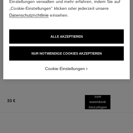
Einstellungen verwalten und mehr erfahren, indem Sie auf
„Cookie-Einstellungen“ klicken oder jederzeit unsere
Datenschutzrichtlinie
einsehen.
ALLE AKZEPTIEREN
stylo ombre et contour
coco mademoiselle
3-in-1 Stift: Lidschatten,
Eau de Parfum Zerstäuber
NUR NOTWENDIGE COOKIES AKZEPTIEREN
Eyeliner und Kajal
Ref. 116520
ab
Ref. 182212
8 Nuancen verfügbar
87 €
Cookie-Einstellungen
40 €
Zum Warenkorb hinzufügen
Zum Warenkorb hinzufügen
zum
33 €
warenkorb
hinzufügen