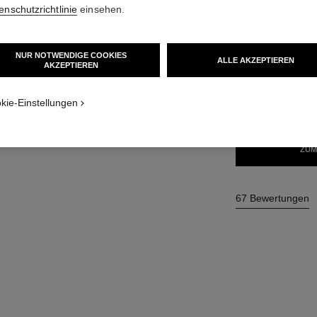
enschutzrichtlinie
einsehen.
40 €
NUR NOTWENDIGE COOKIES
ALLE AKZEPTIEREN
8 NUANCEN VERF
AKZEPTIEREN
 Textur
08 - ROUGE 
kie-Einstellungen
ZUM
67 Bewertungen