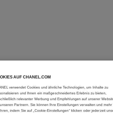
OKIES AUF CHANEL.COM
STYLO O
NEL verwendet Cookies und ähnliche Technologien, um Inhalte zu
sonalisieren und Ihnen ein maßgeschneidertes Erlebnis zu bieten,
3-in-1 Stift: Lidsc
schließlich relevanter Werbung und Empfehlungen auf unserer Websi
Weitere Details
 unseren Partnern. Sie können Ihre Einstellungen verwalten und mehr
Ref. 182208
ahren, indem Sie auf „Cookie-Einstellungen“ klicken oder jederzeit uns