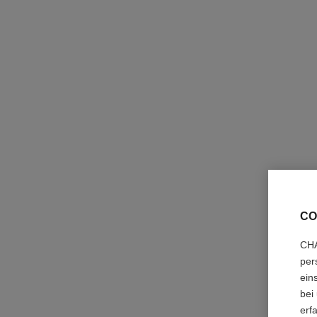
CO
CHA
per
ein
bei
erf