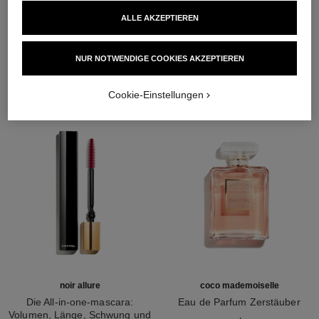
ALLE AKZEPTIEREN
DIE PERFEKTE KOMBINATION
NUR NOTWENDIGE COOKIES AKZEPTIEREN
Cookie-Einstellungen
noir allure
coco mademoiselle
Die All-in-one-mascara:
Eau de Parfum Zerstäuber
Volumen, Länge, Schwung und
Ref. 116520