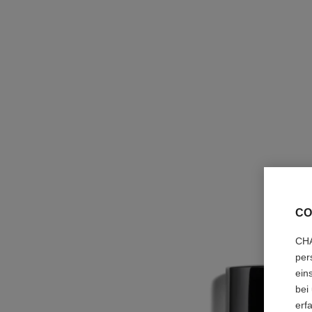
CO
CHA
per
ein
bei
erf