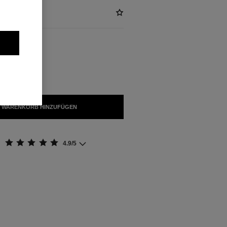
FÜGBAR
E
 WARENKORB HINZUFÜGEN
4.9/5