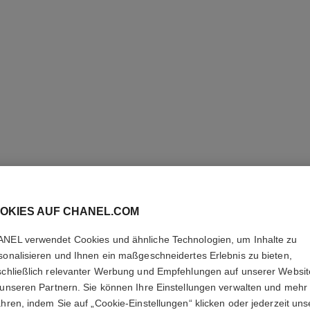
OKIES AUF CHANEL.COM
LE VERN
NEL verwendet Cookies und ähnliche Technologien, um Inhalte zu
sonalisieren und Ihnen ein maßgeschneidertes Erlebnis zu bieten,
Langanhaltend
schließlich relevanter Werbung und Empfehlungen auf unserer Websi
Weitere Details
 unseren Partnern. Sie können Ihre Einstellungen verwalten und mehr
Ref. 179175
ahren, indem Sie auf „Cookie-Einstellungen“ klicken oder jederzeit uns