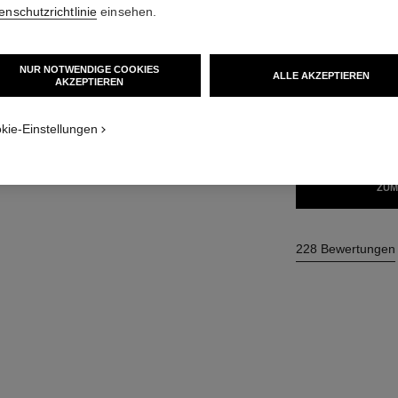
enschutzrichtlinie
einsehen.
34 €
NUR NOTWENDIGE COOKIES
ALLE AKZEPTIEREN
34 NUANCEN VER
AKZEPTIEREN
175 - SKIEUS
kie-Einstellungen
ZUM
228 Bewertungen