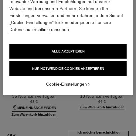
relevanter Werbung und Empfehlungen auf unserer
Website und bei unseren Partnern. Sie können Ihre
Einstellungen verwalten und mehr erfahren, indem Sie auf
„Cookie-Einstellungen“ klicken oder jederzeit unsere
Datenschutzrichtlinie
einsehen.
ALLE AKZEPTIEREN
NUR NOTWENDIGE COOKIES AKZEPTIEREN
ultra le teint fluide
poudre universelle libre
Ultra-langer Halt – Maximaler
Loser Puder mit Natürlichem
Cookie-Einstellungen
Tragekomfort – Makelloses
Finish. Reisegrösse
Ref. 146314
Finish
Ref. 132726
35 Nuancen verfügbar
10 Nuancen verfügbar
62 €
66 €
Zum Warenkorb hinzufügen
MEINE NUANCE FINDEN
Zum Warenkorb hinzufügen
ich möchte benachrichtigt
48 €