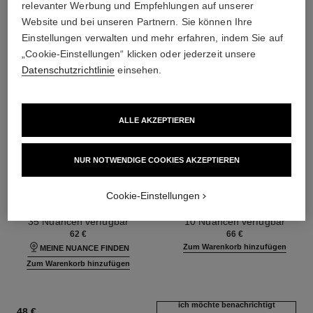
relevanter Werbung und Empfehlungen auf unserer
Website und bei unseren Partnern. Sie können Ihre
Einstellungen verwalten und mehr erfahren, indem Sie auf
„Cookie-Einstellungen“ klicken oder jederzeit unsere
Datenschutzrichtlinie
einsehen.
ALLE AKZEPTIEREN
NUR NOTWENDIGE COOKIES AKZEPTIEREN
ultra le teint fluide
poudre universelle libre
Ultra-langer Halt – Maximaler
Loser Puder mit Natürlichem
Cookie-Einstellungen
Tragekomfort – Makelloses
Finish. Reisegrösse
Ref. 146314
Finish
Ref. 132726
35 Nuancen verfügbar
10 Nuancen verfügbar
62 €
66 €
Zum Warenkorb hinzufügen
MEINE NUANCE FINDEN
Zum Warenkorb hinzufügen
ich möchte benachrichtigt
48 €