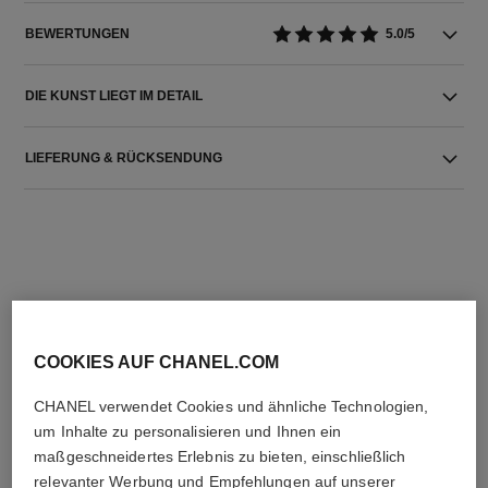
BEWERTUNGEN
5.0/5
DIE KUNST LIEGT IM DETAIL
LIEFERUNG & RÜCKSENDUNG
DIE PERFEKTE KOMBINATION
COOKIES AUF CHANEL.COM
CHANEL verwendet Cookies und ähnliche Technologien,
um Inhalte zu personalisieren und Ihnen ein
maßgeschneidertes Erlebnis zu bieten, einschließlich
relevanter Werbung und Empfehlungen auf unserer