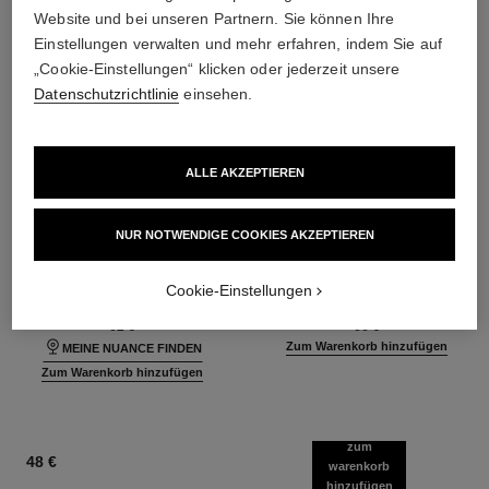
Website und bei unseren Partnern. Sie können Ihre
Einstellungen verwalten und mehr erfahren, indem Sie auf
„Cookie-Einstellungen“ klicken oder jederzeit unsere
Datenschutzrichtlinie
einsehen.
ALLE AKZEPTIEREN
ultra le teint fluide
poudre universelle libre
NUR NOTWENDIGE COOKIES AKZEPTIEREN
Ultra-langer Halt – Maximaler
Loser Puder mit Natürlichem
Tragekomfort – Makelloses
Finish. Reisegrösse
Cookie-Einstellungen
Ref. 146314
Finish
Ref. 132726
35 Nuancen verfügbar
10 Nuancen verfügbar
62 €
66 €
Zum Warenkorb hinzufügen
MEINE NUANCE FINDEN
Zum Warenkorb hinzufügen
zum
48 €
warenkorb
hinzufügen