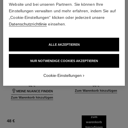
Website und bei unseren Partnern. Sie können Ihre
Einstellungen verwalten und mehr erfahren, indem Sie auf
„Cookie-Einstellungen“ klicken oder jederzeit unsere
Datenschutzrichtlinie
einsehen.
ALLE AKZEPTIEREN
ultra le teint fluide
poudre universelle libre
NUR NOTWENDIGE COOKIES AKZEPTIEREN
Ultra-langer Halt – Maximaler
Loser Puder mit Natürlichem
Tragekomfort – Makelloses
Finish. Reisegrösse
Cookie-Einstellungen
Ref. 146314
Finish
Ref. 132726
35 Nuancen verfügbar
10 Nuancen verfügbar
62 €
66 €
Zum Warenkorb hinzufügen
MEINE NUANCE FINDEN
Zum Warenkorb hinzufügen
zum
48 €
warenkorb
hinzufügen