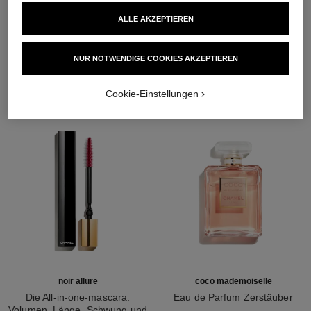
ALLE AKZEPTIEREN
DIE PERFEKTE KOMBINATION
NUR NOTWENDIGE COOKIES AKZEPTIEREN
Cookie-Einstellungen
noir allure
coco mademoiselle
Die All-in-one-mascara:
Eau de Parfum Zerstäuber
Volumen, Länge, Schwung und
Ref. 116520