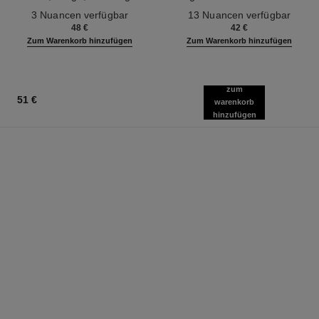
Ref. 190010
Definition
Ref. 181232
3 Nuancen verfügbar
13 Nuancen verfügbar
48 €
42 €
Zum Warenkorb hinzufügen
Zum Warenkorb hinzufügen
zum
51 €
warenkorb
hinzufügen