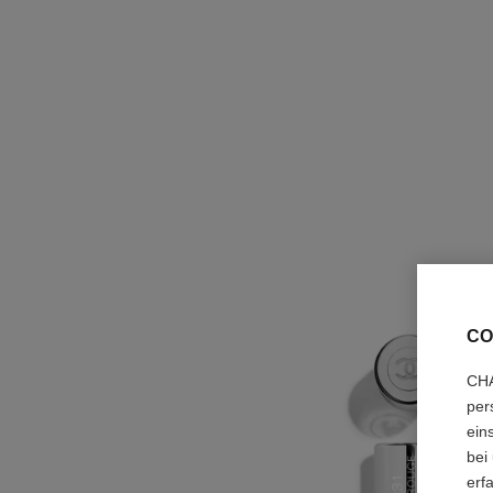
CO
CHA
per
ein
bei
erf