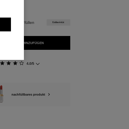
FÜGBAR
5 Wiederauffüllen
Exklusivität
 WARENKORB HINZUFÜGEN
4.0/5
nachfüllbares produkt