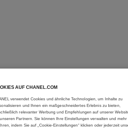
31 LE R
OKIES AUF CHANEL.COM
Matter Lippenstift
Weitere Details
NEL verwendet Cookies und ähnliche Technologien, um Inhalte zu
Ref. 173846
sonalisieren und Ihnen ein maßgeschneidertes Erlebnis zu bieten,
schließlich relevanter Werbung und Empfehlungen auf unserer Websi
85 €
 unseren Partnern. Sie können Ihre Einstellungen verwalten und mehr
ahren, indem Sie auf „Cookie-Einstellungen“ klicken oder jederzeit uns