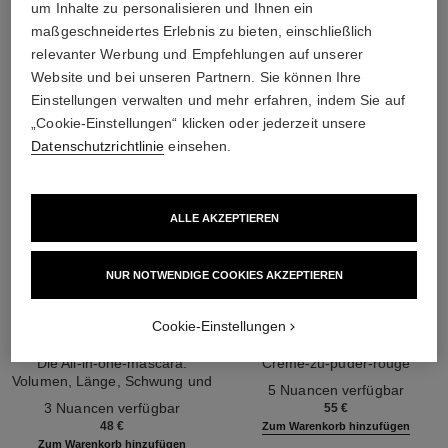
DIE PERFEKTE KOMBINATION
um Inhalte zu personalisieren und Ihnen ein
maßgeschneidertes Erlebnis zu bieten, einschließlich
relevanter Werbung und Empfehlungen auf unserer
Website und bei unseren Partnern. Sie können Ihre
Einstellungen verwalten und mehr erfahren, indem Sie auf
„Cookie-Einstellungen“ klicken oder jederzeit unsere
Datenschutzrichtlinie
einsehen.
ALLE AKZEPTIEREN
NUR NOTWENDIGE COOKIES AKZEPTIEREN
Cookie-Einstellungen
noir allure
joues contraste intense
Die All-in-one-mascara:
Creme-zu-puder-rouge
Volumen, Länge, Schwung und
Ref. 168242
5 Nuancen verfügbar
Ref. 190010
Definition
3 Nuancen verfügbar
55 €
48 €
Zum Warenkorb hinzufügen
Zum Warenkorb hinzufügen