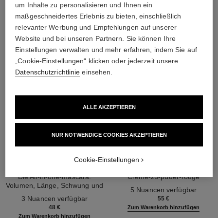
DIE PERFEKTE KOMBINATION
um Inhalte zu personalisieren und Ihnen ein
maßgeschneidertes Erlebnis zu bieten, einschließlich
relevanter Werbung und Empfehlungen auf unserer
Website und bei unseren Partnern. Sie können Ihre
Einstellungen verwalten und mehr erfahren, indem Sie auf
„Cookie-Einstellungen“ klicken oder jederzeit unsere
Datenschutzrichtlinie
einsehen.
ALLE AKZEPTIEREN
NUR NOTWENDIGE COOKIES AKZEPTIEREN
Cookie-Einstellungen
noir allure
joues contraste intense
Die All-in-one-mascara:
Creme-zu-puder-rouge
Volumen, Länge, Schwung und
Ref. 168242
5 Nuancen verfügbar
Ref. 190010
Definition
3 Nuancen verfügbar
55 €
48 €
Zum Warenkorb hinzufügen
Zum Warenkorb hinzufügen