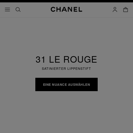
chkontrast aktiviert
waren
menü - hauptnavigation
- hauptnavigation
suchen
konto
31 LE ROUGE
SATINIERTER LIPPENSTIFT
EINE NUANCE AUSWÄHLEN