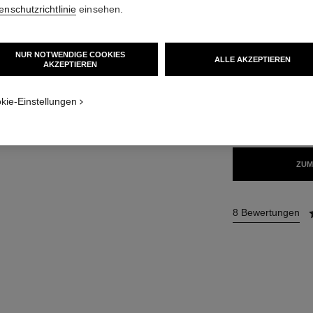
Ref. 171218
enschutzrichtlinie
einsehen.
51 €
NUR NOTWENDIGE COOKIES
ALLE AKZEPTIEREN
AKZEPTIEREN
14 NUANCEN VER
den Textur
kie-Einstellungen
218 - ENVOÛ
ZUM
8 Bewertungen