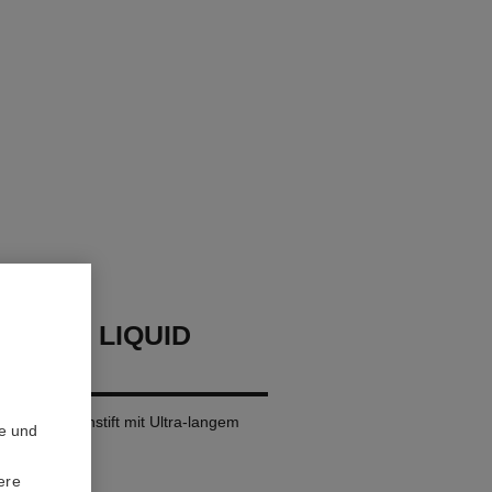
LLURE LIQUID
e Fluid-lippenstift mit Ultra-langem
te und
ere