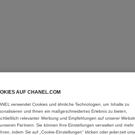
ROUGE A
OKIES AUF CHANEL.COM
VELVET
NEL verwendet Cookies und ähnliche Technologien, um Inhalte zu
sonalisieren und Ihnen ein maßgeschneidertes Erlebnis zu bieten,
Der Intensive Matt
schließlich relevanter Werbung und Empfehlungen auf unserer Websi
Halt
 unseren Partnern. Sie können Ihre Einstellungen verwalten und mehr
Weitere Details
ahren, indem Sie auf „Cookie-Einstellungen“ klicken oder jederzeit uns