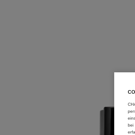
CO
CHA
per
ein
bei
erf