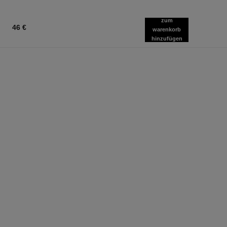
zum
46 €
warenkorb
hinzufügen