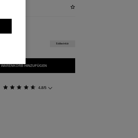
ÜGBAR
Exklusivität
 WARENKORB HINZUFÜGEN
4.8/5