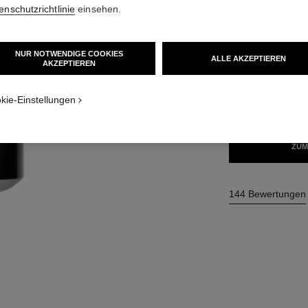
enschutzrichtlinie
einsehen.
46 €
NUR NOTWENDIGE COOKIES
ALLE AKZEPTIEREN
8 NUANCEN VERF
AKZEPTIEREN
ISUAL_2
DRAGÉE
kie-Einstellungen
ZUM
144 Bewertungen