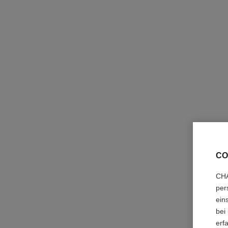
CO
CHA
per
ein
bei
erf