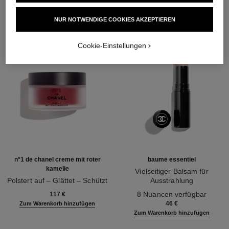
NUR NOTWENDIGE COOKIES AKZEPTIEREN
Cookie-Einstellungen
n°1 de chanel creme mit roter
baume essentiel
kamelie
Vielseitiger Balsam für
Polstert auf – Glättet – Schützt
Ausstrahlung
Ref. 140050
Ref. 169050
8 Nuancen verfügbar
117 €
46 €
Zum Warenkorb hinzufügen
Zum Warenkorb hinzufügen