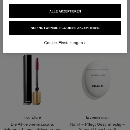
ALLE AKZEPTIEREN
DIE PERFEKTE KOMBINATION
NUR NOTWENDIGE COOKIES AKZEPTIEREN
Cookie-Einstellungen
noir allure
la crème main
Die All-in-one-mascara:
Nährt – Pflegt Geschmeidig –
Volumen, Länge, Schwung und
Schenkt Leuchtkraft