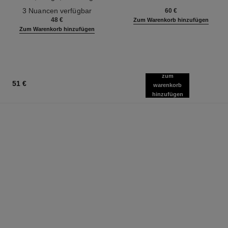
Ref. 190010
Definition
Ref. 133850
3 Nuancen verfügbar
60 €
48 €
Zum Warenkorb hinzufügen
Zum Warenkorb hinzufügen
zum
51 €
warenkorb
hinzufügen