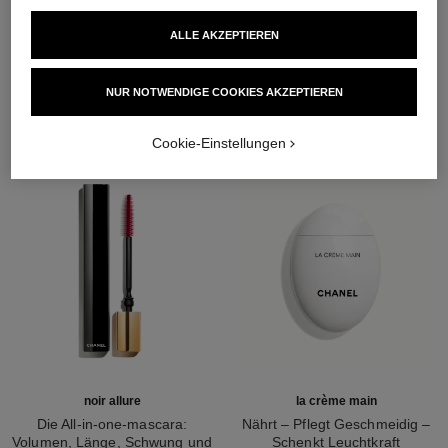
ALLE AKZEPTIEREN
DIE PERFEKTE KOMBINATION
NUR NOTWENDIGE COOKIES AKZEPTIEREN
Cookie-Einstellungen
noir allure
la crème main
Die All-in-one-mascara:
Nährt – Pflegt Geschmeidig –
Volumen, Länge, Schwung und
Schenkt Leuchtkraft