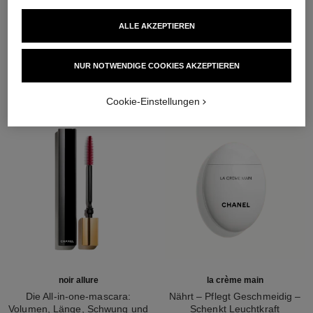
ALLE AKZEPTIEREN
DIE PERFEKTE KOMBINATION
NUR NOTWENDIGE COOKIES AKZEPTIEREN
Cookie-Einstellungen
noir allure
la crème main
Die All-in-one-mascara:
Nährt – Pflegt Geschmeidig –
Volumen, Länge, Schwung und
Schenkt Leuchtkraft