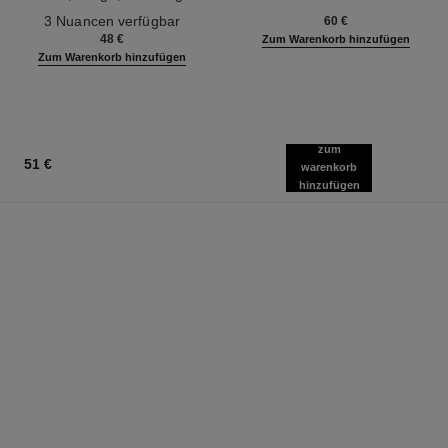
Ref. 190010
Definition
Ref. 133850
3 Nuancen verfügbar
60 €
48 €
Zum Warenkorb hinzufügen
Zum Warenkorb hinzufügen
zum
51 €
warenkorb
hinzufügen