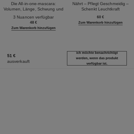
Die All-in-one-mascara:
Nährt – Pflegt Geschmeidig –
Volumen, Länge, Schwung und
Schenkt Leuchtkraft
Ref. 190010
Definition
Ref. 133850
3 Nuancen verfügbar
60 €
48 €
Zum Warenkorb hinzufügen
Zum Warenkorb hinzufügen
ich möchte benachrichtigt
51 €
werden, wenn das produkt
ausverkauft
verfügbar ist.