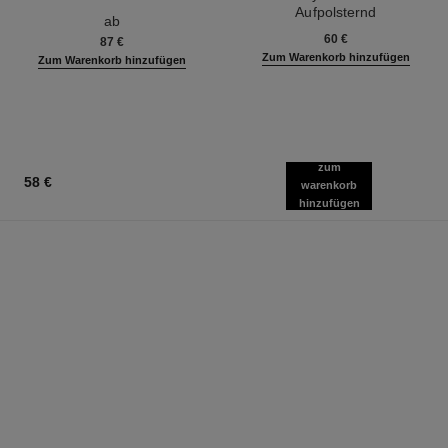
Ref. 116520
Aufpolsternd
ab
Ref. 133330
60 €
87 €
Zum Warenkorb hinzufügen
Zum Warenkorb hinzufügen
zum
58 €
warenkorb
hinzufügen