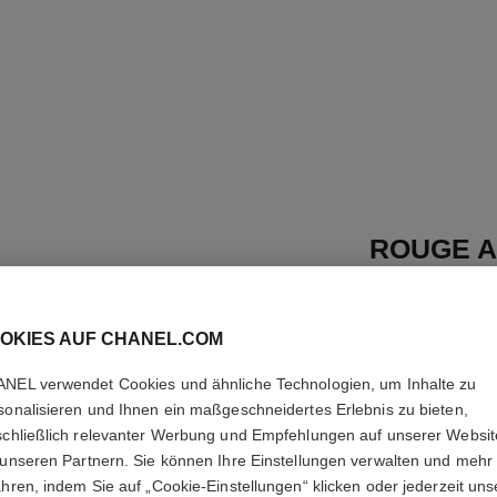
ROUGE A
NACHFÜ
Farbintensiver Lip
OKIES AUF CHANEL.COM
Pflege
Weitere Details
NEL verwendet Cookies und ähnliche Technologien, um Inhalte zu
sonalisieren und Ihnen ein maßgeschneidertes Erlebnis zu bieten,
Ref. 162834
schließlich relevanter Werbung und Empfehlungen auf unserer Websi
 unseren Partnern. Sie können Ihre Einstellungen verwalten und mehr
44 €
ahren, indem Sie auf „Cookie-Einstellungen“ klicken oder jederzeit uns