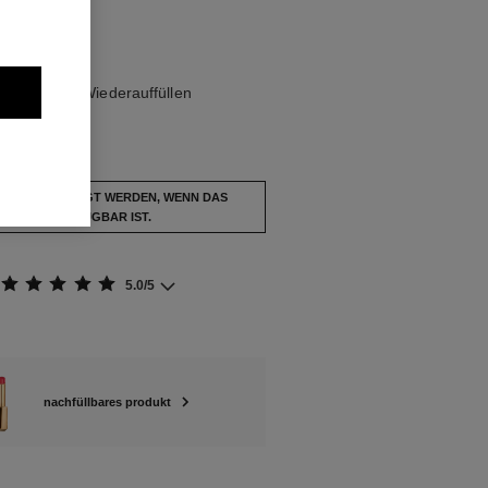
ÜGBAR
URBULENT Wiederauffüllen
usverkauft.
BENACHRICHTIGT WERDEN, WENN DAS
RODUKT VERFÜGBAR IST.
5.0/5
nachfüllbares produkt