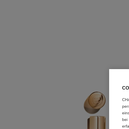
CO
CHA
per
ein
bei
erf