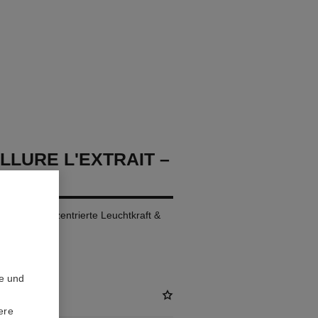
LLURE L'EXTRAIT –
LLUNG
penstift. Konzentrierte Leuchtkraft &
te und
ere