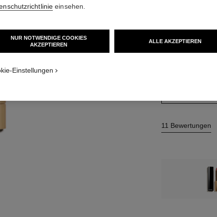
enschutzrichtlinie
einsehen.
7 NUANCEN VERF
nsicht
NUR NOTWENDIGE COOKIES
834 - ROSE T
ALLE AKZEPTIEREN
AKZEPTIEREN
 Ansicht 1
 grundlegenden Textur
Dieses Produkt ist
a
kie-Einstellungen
ICH MÖCHTE 
P
11 Bewertungen