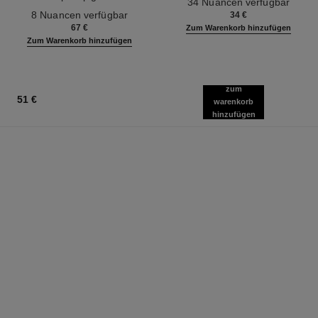
34 Nuancen verfügbar
Ref. 158810
Zweite-haut-effekt. Natürlich
8 Nuancen verfügbar
34 €
Strahlender Teint.
67 €
Zum Warenkorb hinzufügen
Zum Warenkorb hinzufügen
zum
51 €
warenkorb
hinzufügen