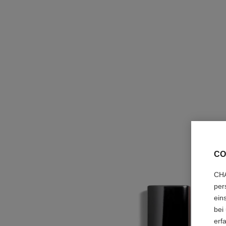
CO
CHA
per
ein
bei
erf