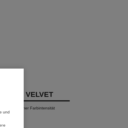
LLURE VELVET
nstift mit Hoher Farbintensität
te und
ere