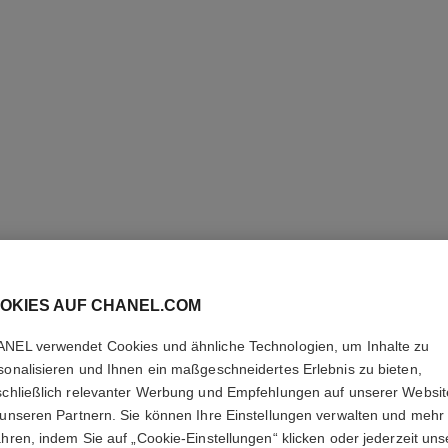
OKIES AUF CHANEL.COM
ROUGE A
NEL verwendet Cookies und ähnliche Technologien, um Inhalte zu
sonalisieren und Ihnen ein maßgeschneidertes Erlebnis zu bieten,
Mattierender Lippe
schließlich relevanter Werbung und Empfehlungen auf unserer Websi
Weitere Details
 unseren Partnern. Sie können Ihre Einstellungen verwalten und mehr
Ref. 162607
ahren, indem Sie auf „Cookie-Einstellungen“ klicken oder jederzeit uns