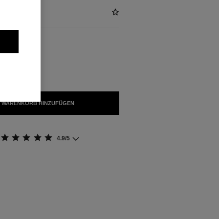
FÜGBAR
ORELLE
 WARENKORB HINZUFÜGEN
4.9/5