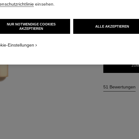
enschutzrichtlinie
einsehen.
51 €
NUR NOTWENDIGE COOKIES
ALLE AKZEPTIEREN
20 NUANCEN VER
AKZEPTIEREN
tur
60 - INTEMP
kie-Einstellungen
ZUM
51 Bewertungen